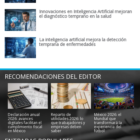
Innovaciones en Inteligencia Artificial mejoran
el diagnóstico temprano en la salud
La inteligencia artificial mejora la detección
temprana de enfermedades
RECOMENDACIONES DEL EDITOR
Declaración anual
Reparto de
México 2026: el
2026: avances
utilidades 2026: lo
Mundial que
digitales facilitan el
que trabajadores y
transformará la
cumplimiento fiscal
empresas deben
experiencia del
en México
saber
fútbol