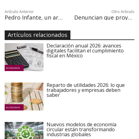
Artículo Anterior
Otro Artículo
Pedro Infante, un artista que "adoró a México" y nunca olvidó sus orígenes
Denuncian que proyecto de Trump en Panamá se financió con dinero de la droga
Artículos relacionados
Declaración anual 2026: avances
digitales facilitan el cumplimiento
fiscal en México
ECONOMÍA
Reparto de utilidades 2026: lo que
trabajadores y empresas deben
saber
ECONOMÍA
Nuevos modelos de economía
circular están transformando
industrias globales