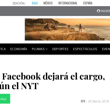
BAJA
MÉXICO
INTERNACIONAL
ESPAÑA
EDICIÓN :
INGRE
TICA
ECONOMÍA
PLUMAS
DEPORTES
ESPECTÁCULOS
EVE
 Facebook dejará el cargo,
ún el NYT
sApp
-
EFE
20 Marzo, 2018