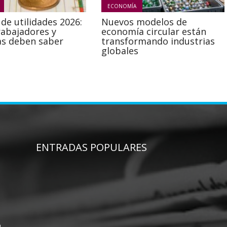
ECONOMÍA
de utilidades 2026:
Nuevos modelos de
rabajadores y
economía circular están
s deben saber
transformando industrias
globales
ENTRADAS POPULARES
o