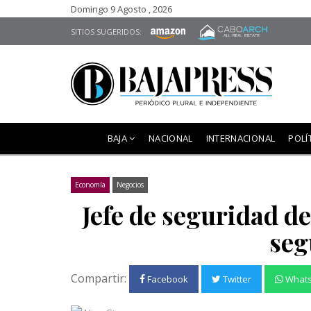
Domingo 9 Agosto , 2026
SITIOS SUGERIDOS:
BAJA
NACIONAL
INTERNACIONAL
POLÍ
Economía
Negocios
Jefe de seguridad de
seg
Compartir:
Facebook
Twitter
What