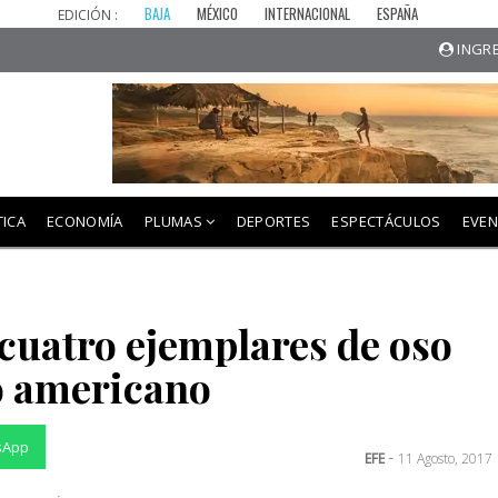
BAJA
MÉXICO
INTERNACIONAL
ESPAÑA
EDICIÓN :
INGRE
TICA
ECONOMÍA
PLUMAS
DEPORTES
ESPECTÁCULOS
EVE
cuatro ejemplares de oso
o americano
sApp
-
EFE
11 Agosto, 2017