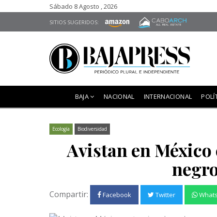
Sábado 8 Agosto , 2026
SITIOS SUGERIDOS:
BAJA
NACIONAL
INTERNACIONAL
POLÍ
Ecología
Biodiversidad
Avistan en México 
negr
Compartir:
Facebook
Twitter
What