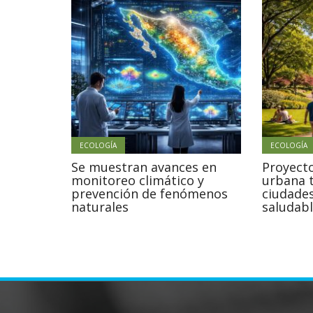
ECOLOGÍA
ECOLOGÍA
Se muestran avances en
Proyecto
monitoreo climático y
urbana 
prevención de fenómenos
ciudade
naturales
saludab