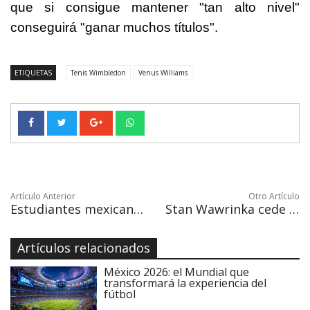
que si consigue mantener "tan alto nivel"
conseguirá "ganar muchos títulos".
ETIQUETAS
Tenis Wimbledon
Venus Williams
Artículo Anterior
Otro Artículo
Estudiantes mexicanos crean material para regenerar huesos por impresión 3D
Stan Wawrinka cede en su debut ante Medvedev
Artículos relacionados
México 2026: el Mundial que
transformará la experiencia del
fútbol