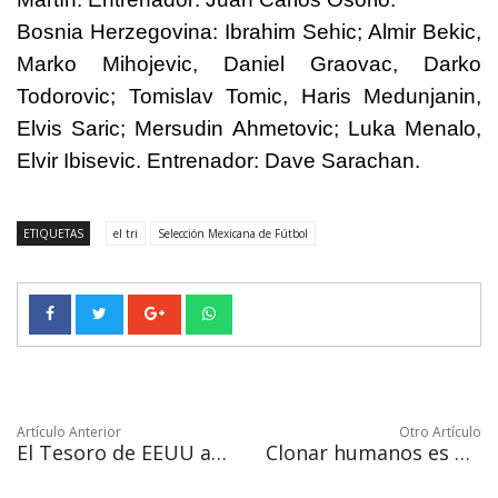
Bosnia Herzegovina: Ibrahim Sehic; Almir Bekic,
Marko Mihojevic, Daniel Graovac, Darko
Todorovic; Tomislav Tomic, Haris Medunjanin,
Elvis Saric; Mersudin Ahmetovic; Luka Menalo,
Elvir Ibisevic. Entrenador: Dave Sarachan.
ETIQUETAS
el tri
Selección Mexicana de Fútbol
Artículo Anterior
Otro Artículo
El Tesoro de EEUU anuncia que habrá más sanciones a Rusia por "lista Putin"
Clonar humanos es posible, pero aún hay impedimentos biológicos y éticos