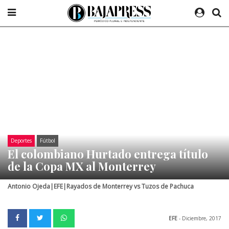
Deportes
Fútbol
El colombiano Hurtado entrega título
de la Copa MX al Monterrey
Antonio Ojeda|EFE|Rayados de Monterrey vs Tuzos de Pachuca
EFE
- Diciembre, 2017