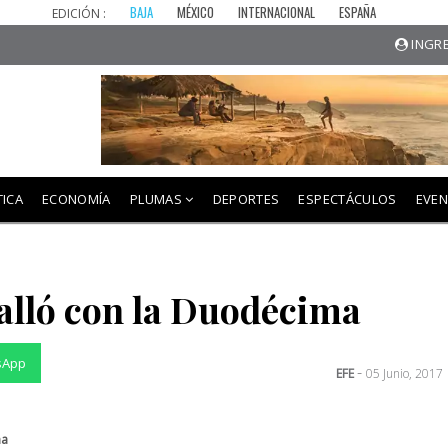
BAJA
MÉXICO
INTERNACIONAL
ESPAÑA
EDICIÓN :
INGRE
TICA
ECONOMÍA
PLUMAS
DEPORTES
ESPECTÁCULOS
EVE
alló con la Duodécima
sApp
-
EFE
05 Junio, 2017
ma