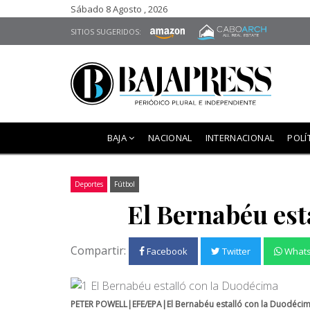
Sábado 8 Agosto , 2026
SITIOS SUGERIDOS:
BAJA
NACIONAL
INTERNACIONAL
POLÍ
Deportes
Fútbol
El Bernabéu est
Compartir:
Facebook
Twitter
What
PETER POWELL|EFE/EPA|El Bernabéu estalló con la Duodéci