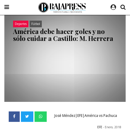
Deportes
Fútbol
América debe hacer goles y no
sólo cuidar a Castillo: M. Herrera
José Méndez|EFE|América vs Pachuca
EFE
- Enero, 2018