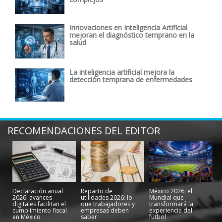
Innovaciones en Inteligencia Artificial
mejoran el diagnóstico temprano en la
salud
La inteligencia artificial mejora la
detección temprana de enfermedades
RECOMENDACIONES DEL EDITOR
Declaración anual
Reparto de
México 2026: el
2026: avances
utilidades 2026: lo
Mundial que
digitales facilitan el
que trabajadores y
transformará la
cumplimiento fiscal
empresas deben
experiencia del
en México
saber
fútbol