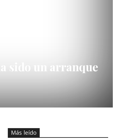
a sido un arranque
Más leído