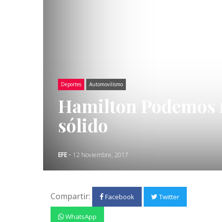
Deportes
Automovilismo
Hamilton Podemos m
sólido
-
EFE
12 Noviembre, 2017
Compartir:
Facebook
Twitter
WhatsApp