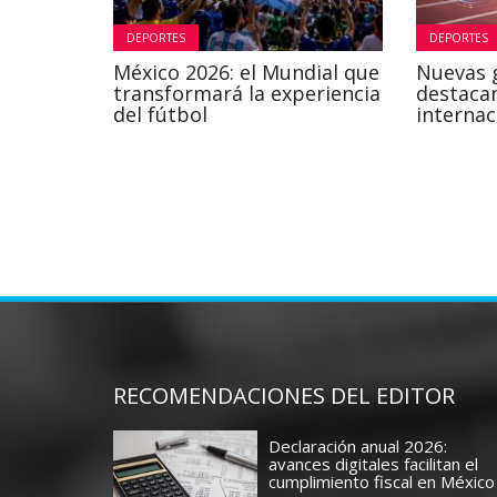
DEPORTES
DEPORTES
México 2026: el Mundial que
Nuevas 
transformará la experiencia
destaca
del fútbol
internac
RECOMENDACIONES DEL EDITOR
Declaración anual 2026:
avances digitales facilitan el
cumplimiento fiscal en México