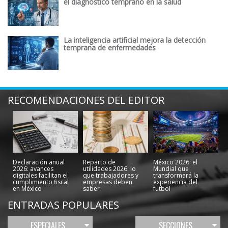
el diagnóstico temprano en la salud
La inteligencia artificial mejora la detección
temprana de enfermedades
RECOMENDACIONES DEL EDITOR
Declaración anual
Reparto de
México 2026: el
2026: avances
utilidades 2026: lo
Mundial que
digitales facilitan el
que trabajadores y
transformará la
cumplimiento fiscal
empresas deben
experiencia del
en México
saber
fútbol
ENTRADAS POPULARES
ESPECIALES
SECCIONES