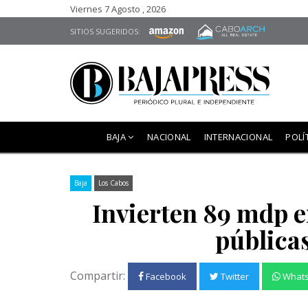
Viernes 7 Agosto , 2026
SITIOS SUGERIDOS:
BAJA
NACIONAL
INTERNACIONAL
POLÍ
Baja
Los Cabos
Invierten 89 mdp e
pública
Compartir:
Facebook
Twitter
What