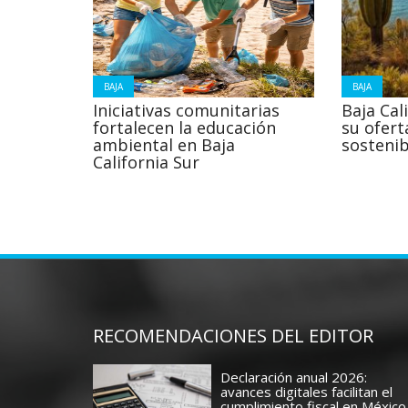
BAJA
BAJA
Iniciativas comunitarias
Baja Cal
fortalecen la educación
su ofert
ambiental en Baja
sostenib
California Sur
RECOMENDACIONES DEL EDITOR
Declaración anual 2026:
avances digitales facilitan el
cumplimiento fiscal en México