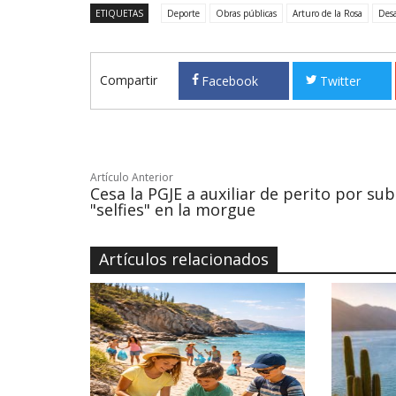
ETIQUETAS
Deporte
Obras públicas
Arturo de la Rosa
Desa
Compartir
Facebook
Twitter
Artículo Anterior
Cesa la PGJE a auxiliar de perito por sub
"selfies" en la morgue
Artículos relacionados