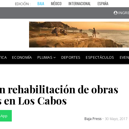
BAJA
MÉXICO
INTERNACIONAL
ESPAÑA
EDICIÓN :
INGRE
TICA
ECONOMÍA
PLUMAS
DEPORTES
ESPECTÁCULOS
EVE
n rehabilitación de obras
s en Los Cabos
sApp
-
Baja Press
30 Mayo, 2017