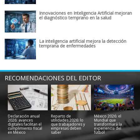
Innovaciones en Inteligencia Artificial mejoran
el diagnóstico temprano en la salud
La inteligencia artificial mejora la detección
temprana de enfermedades
RECOMENDACIONES DEL EDITOR
Declaración anual
Reparto de
México 2026: el
2026: avances
utilidades 2026: lo
Mundial que
digitales facilitan el
que trabajadores y
transformará la
cumplimiento fiscal
empresas deben
experiencia del
en México
saber
fútbol