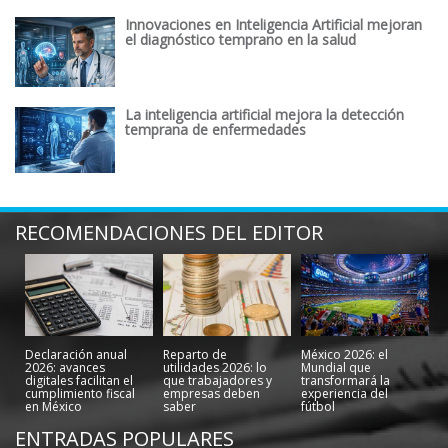
Innovaciones en Inteligencia Artificial mejoran
el diagnóstico temprano en la salud
La inteligencia artificial mejora la detección
temprana de enfermedades
RECOMENDACIONES DEL EDITOR
Declaración anual
Reparto de
México 2026: el
2026: avances
utilidades 2026: lo
Mundial que
digitales facilitan el
que trabajadores y
transformará la
cumplimiento fiscal
empresas deben
experiencia del
en México
saber
fútbol
ENTRADAS POPULARES