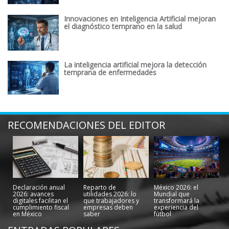
Innovaciones en Inteligencia Artificial mejoran
el diagnóstico temprano en la salud
La inteligencia artificial mejora la detección
temprana de enfermedades
RECOMENDACIONES DEL EDITOR
Declaración anual
Reparto de
México 2026: el
2026: avances
utilidades 2026: lo
Mundial que
digitales facilitan el
que trabajadores y
transformará la
cumplimiento fiscal
empresas deben
experiencia del
en México
saber
fútbol