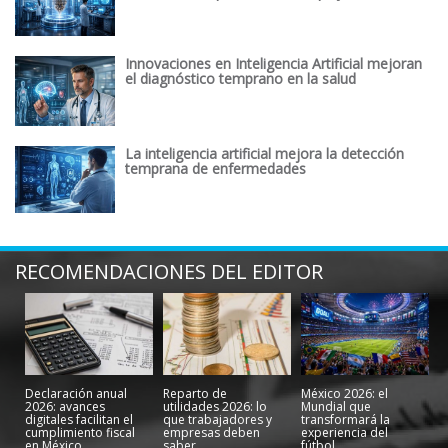
Innovaciones en Inteligencia Artificial mejoran
el diagnóstico temprano en la salud
La inteligencia artificial mejora la detección
temprana de enfermedades
RECOMENDACIONES DEL EDITOR
Declaración anual
Reparto de
México 2026: el
2026: avances
utilidades 2026: lo
Mundial que
digitales facilitan el
que trabajadores y
transformará la
cumplimiento fiscal
empresas deben
experiencia del
en México
saber
fútbol