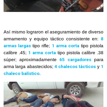
Así mismo lograron el aseguramiento de diverso
8
armamento y equipo táctico consistente en:
armas largas
1 arma corta
tipo rifle;
tipo pistola
1 arma corta
calibre .45;
tipo pistola calibre .38
65 cargadores
súper; aproximadamente
para
4 chalecos tácticos
1
arma larga abastecidos;
y
chaleco balístico
.