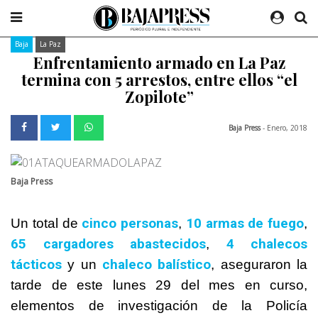
Baja
La Paz
Enfrentamiento armado en La Paz
termina con 5 arrestos, entre ellos “el
Zopilote”
Baja Press
- Enero, 2018
Baja Press
cinco personas
10 armas de fuego
Un total de
,
,
65 cargadores abastecidos
4 chalecos
,
tácticos
chaleco balístico
y un
, aseguraron la
tarde de este lunes 29 del mes en curso,
elementos de investigación de la Policía