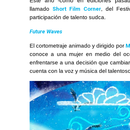
Este año -como en ediciones pasad
Short Film Corner
llamado
, del Fest
participación de talento sudca.
Future Waves
M
El cortometraje animado y dirigido por
conoce a una mujer en medio del océ
enfrentarse a una decisión que cambiará
cuenta con la voz y música del talentos