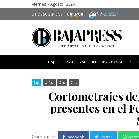
Viernes 7 Agosto , 2026
SITIOS SUGERIDOS:
BAJA
NACIONAL
INTERNACIONAL
POLÍ
Baja
La Paz
Cine
Cine
Cortometrajes de
presentes en el F
Compartir:
Facebook
Twitter
What