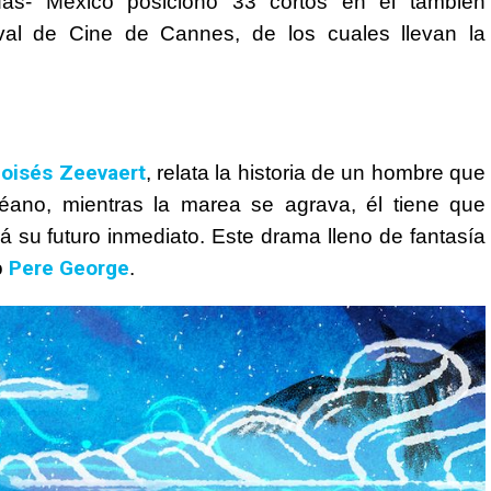
as- México posicionó 33 cortos en el también
ival de Cine de Cannes, de los cuales llevan la
oisés Zeevaert
, relata la historia de un hombre que
ano, mientras la marea se agrava, él tiene que
 su futuro inmediato. Este drama lleno de fantasía
Pere George
o
.