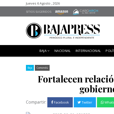
Jueves 6 Agosto , 2026
SITIOS SUGERIDOS:
BAJA
NACIONAL
INTERNACIONAL
POLÍ
Baja
Comondú
Fortalecen relació
gobiern
Compartir:
Facebook
Twitter
What