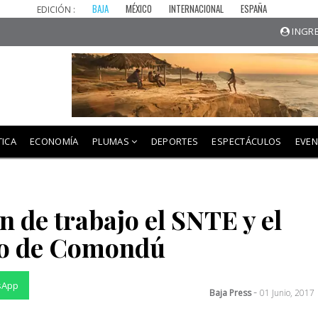
BAJA
MÉXICO
INTERNACIONAL
ESPAÑA
EDICIÓN :
INGRE
TICA
ECONOMÍA
PLUMAS
DEPORTES
ESPECTÁCULOS
EVE
n de trabajo el SNTE y el
o de Comondú
sApp
-
Baja Press
01 Junio, 2017