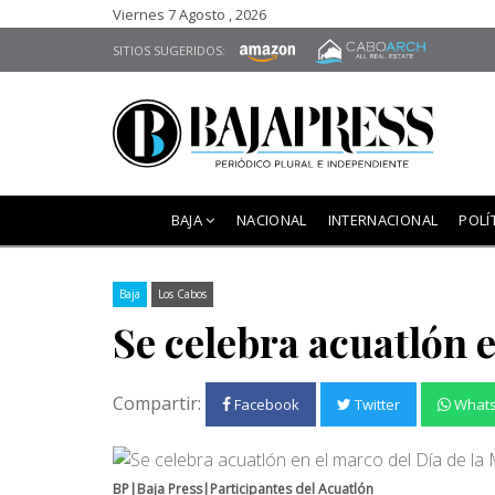
Viernes 7 Agosto , 2026
SITIOS SUGERIDOS:
BAJA
NACIONAL
INTERNACIONAL
POLÍ
Baja
Los Cabos
Se celebra acuatlón 
Compartir:
Facebook
Twitter
What
BP|Baja Press|Participantes del Acuatlón