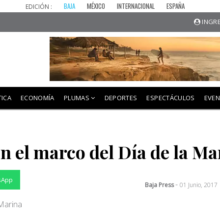
BAJA
MÉXICO
INTERNACIONAL
ESPAÑA
EDICIÓN :
INGRE
TICA
ECONOMÍA
PLUMAS
DEPORTES
ESPECTÁCULOS
EVE
en el marco del Día de la Ma
sApp
-
Baja Press
01 Junio, 2017