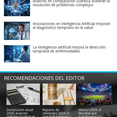
Avances en computación cuántica aceleran la
resolución de problemas complejos
Innovaciones en Inteligencia Artificial mejoran
el diagnóstico temprano en la salud
La inteligencia artificial mejora la detección
temprana de enfermedades
RECOMENDACIONES DEL EDITOR
Declaración anual
Reparto de
México 2026: el
2026: avances
utilidades 2026: lo
Mundial que
digitales facilitan el
que trabajadores y
transformará la