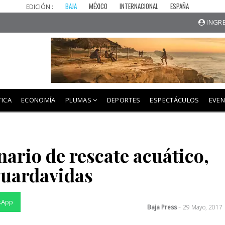
BAJA
MÉXICO
INTERNACIONAL
ESPAÑA
EDICIÓN :
INGRE
TICA
ECONOMÍA
PLUMAS
DEPORTES
ESPECTÁCULOS
EVE
ario de rescate acuático,
guardavidas
sApp
-
Baja Press
29 Mayo, 2017