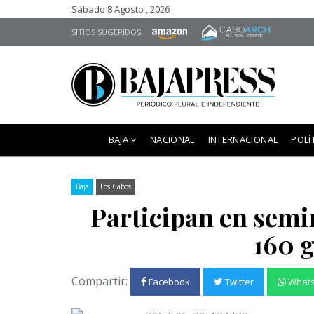
Sábado 8 Agosto , 2026
SITIOS SUGERIDOS:
BAJA
NACIONAL
INTERNACIONAL
POLÍ
Baja
Los Cabos
Participan en semin
160 
Compartir:
Facebook
Twitter
What