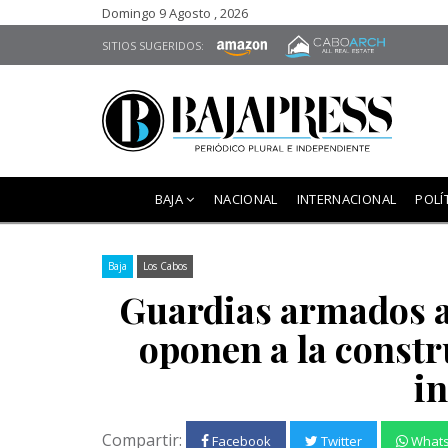
Domingo 9 Agosto , 2026
SITIOS SUGERIDOS:
BAJA
NACIONAL
INTERNACIONAL
POLÍ
Baja
Los Cabos
Guardias armados a
oponen a la constr
in
Compartir:
Facebook
Twitter
What