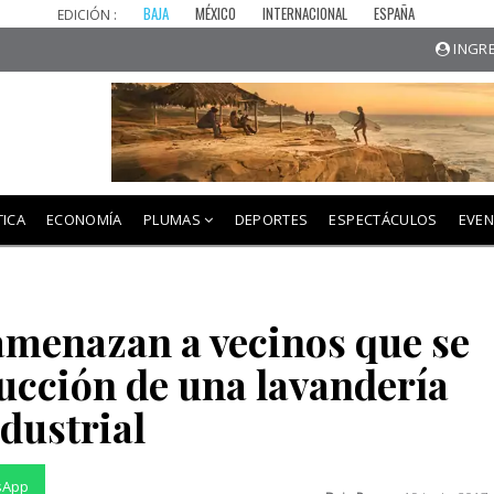
BAJA
MÉXICO
INTERNACIONAL
ESPAÑA
EDICIÓN :
INGRE
TICA
ECONOMÍA
PLUMAS
DEPORTES
ESPECTÁCULOS
EVE
menazan a vecinos que se
ucción de una lavandería
dustrial
sApp