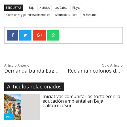
ETIQUETAS
Baja
Noticias
Los Cabos
Playas
Cocesiones y permisos comerciales
Arturo de la Rosa
El Medano
Artículo Anterior
Otro Artículo
Demanda banda Eagles al Hotel California por usar el nombre sin autorización
Reclaman colonos del médano al C4 ante la falta de cámaras de video-vigilancia
Artículos relacionados
Iniciativas comunitarias fortalecen la
educación ambiental en Baja
California Sur
BAJA