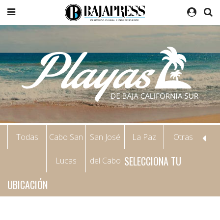
Todas
Cabo San
San José
La Paz
Otras
SELECCIONA TU
Lucas
del Cabo
UBICACIÓN