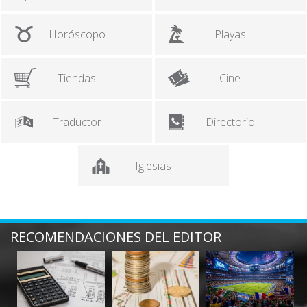
Horóscopo
Playas
Tiendas
Cine
Traductor
Directorio
Iglesias
RECOMENDACIONES DEL EDITOR